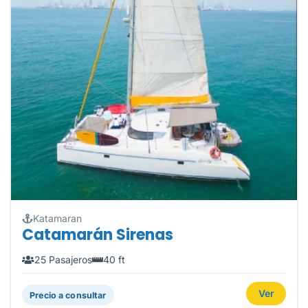
Katamaran
Catamarán Sirenas
25 Pasajeros
40 ft
Ver
Precio a consultar