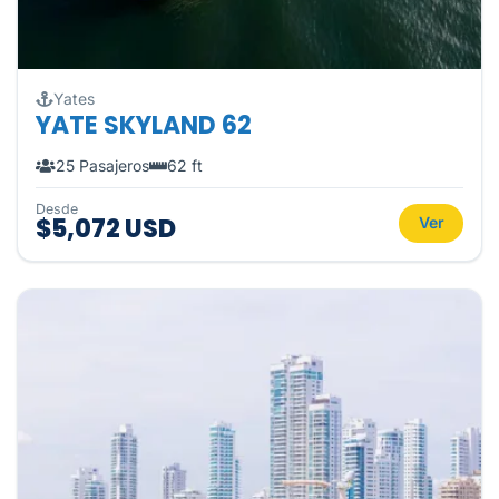
Yates
YATE SKYLAND 62
25 Pasajeros
62 ft
Desde
$5,072 USD
Ver