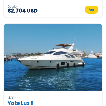
Desde
$2,704 USD
Ver
Yates
Yate Luz II