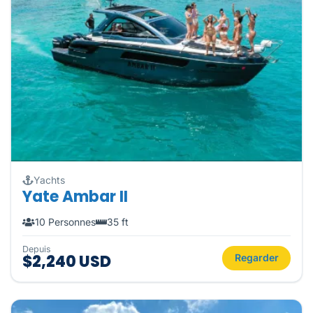
Yachts
Yate Ambar II
10 Personnes
35 ft
Depuis
$2,240 USD
Regarder