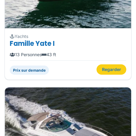
Yachts
Famille Yate I
13 Personnes
43 ft
Regarder
Prix sur demande