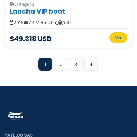
Cartagena
Lancha VIP boat
2016
7.3 Metros (m)
Yate
$49.318 USD
Ver
1
2
3
4
YATE.CO SAS