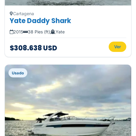
Cartagena
Yate Daddy Shark
2015
38 Pies (ft)
Yate
$308.638 USD
Ver
Usado