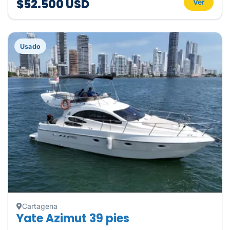
$52.500 USD
Ver
Usado
Cartagena
Yate Azimut 39 pies