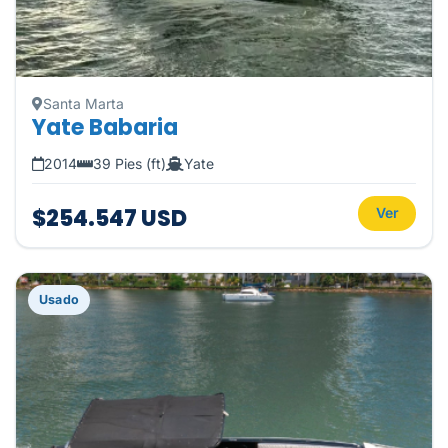
Santa Marta
Yate Babaria
2014
39 Pies (ft)
Yate
$254.547 USD
Ver
Usado