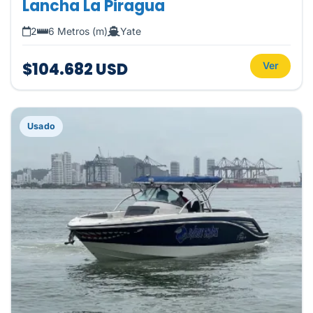
Lancha La Piragua
2
6 Metros (m)
Yate
$104.682 USD
Ver
Usado