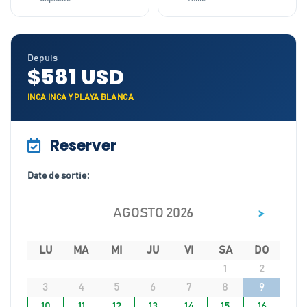
Depuis
$581 USD
INCA INCA Y PLAYA BLANCA
Reserver
Date de sortie:
>
AGOSTO 2026
LU
MA
MI
JU
VI
SA
DO
1
2
3
4
5
6
7
8
9
10
11
12
13
14
15
16