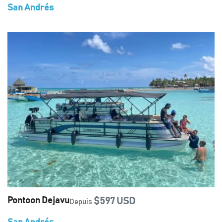
San Andrés
Pontoon Dejavu
$597 USD
Depuis