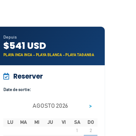
Depuis
$541 USD
PLAYA INCA INCA - PLAYA BLANCA - PLAYA TAGANGA
Reserver
Date de sortie:
>
AGOSTO 2026
LU
MA
MI
JU
VI
SA
DO
1
2