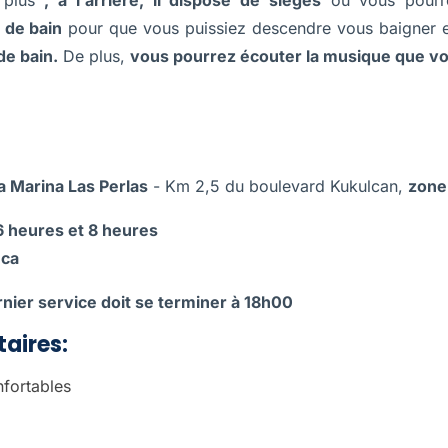
e plus
, à l'arrière, il dispose de sièges
où vous pourre
 de bain
pour que vous puissiez descendre vous baigner en
de bain.
De plus,
vous pourrez écouter la musique que v
a Marina Las Perlas
- Km 2,5 du boulevard Kukulcan,
zone
6 heures et 8 heures
nca
rnier service doit se terminer à 18h00
aires:
fortables