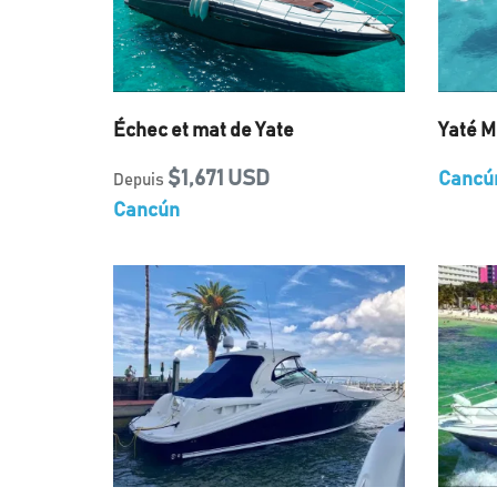
Échec et mat de Yate
Yaté M
$1,671 USD
Cancú
Depuis
Cancún