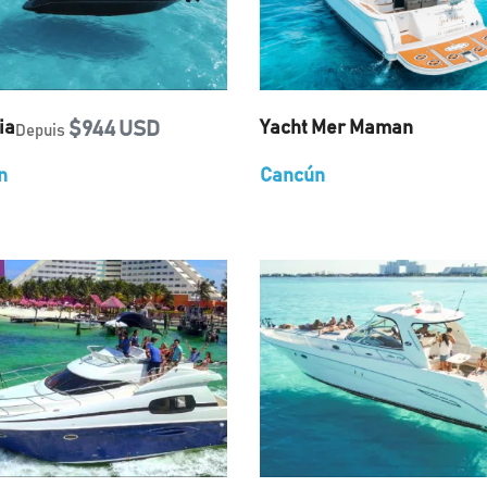
ia
$944 USD
Yacht Mer Maman
Depuis
n
Cancún