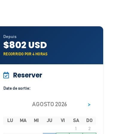
Depuis
$802 USD
RECORRIDO POR 4 HORAS
Reserver
Date de sortie:
>
AGOSTO 2026
LU
MA
MI
JU
VI
SA
DO
1
2