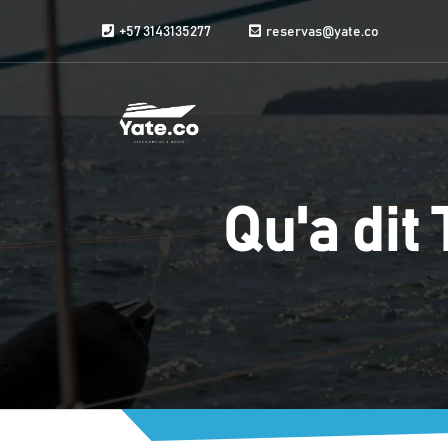
Aller au contenu
+57 3143135277
reservas@yate.co
Qu'a dit 