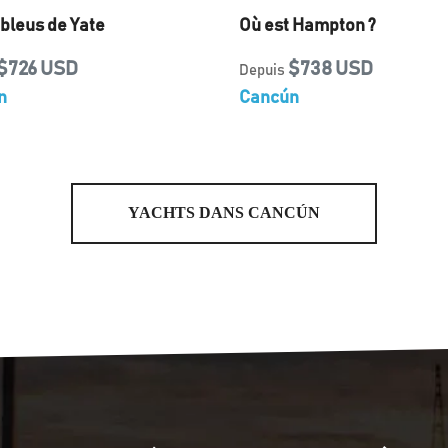
bleus de Yate
Où est Hampton ?
$726 USD
$738 USD
Depuis
n
Cancún
YACHTS DANS CANCÚN