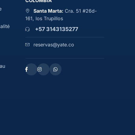
COLOMBIA
e
Santa Marta:
Cra. 51 #26d-
161, los Trupillos
alité
+57 3143135277
reservas@yate.co
eau