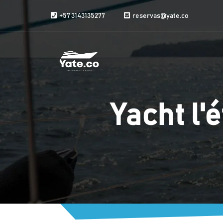
Aller au contenu
+57 3143135277
reservas@yate.co
Yacht l'é