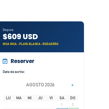
Depuis
$609 USD
INCA INCA - PLAYA BLANCA -RODADERO
Reserver
Date de sortie:
>
AGOSTO 2026
LU
MA
MI
JU
VI
SA
DO
1
2