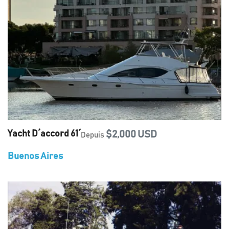
Yacht D´accord 61´
$2,000 USD
Depuis
Buenos Aires