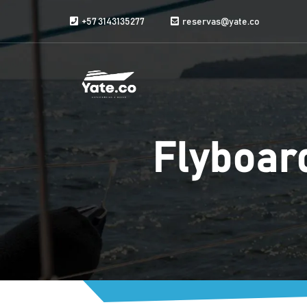
Aller au contenu
+57 3143135277
reservas@yate.co
Flyboar