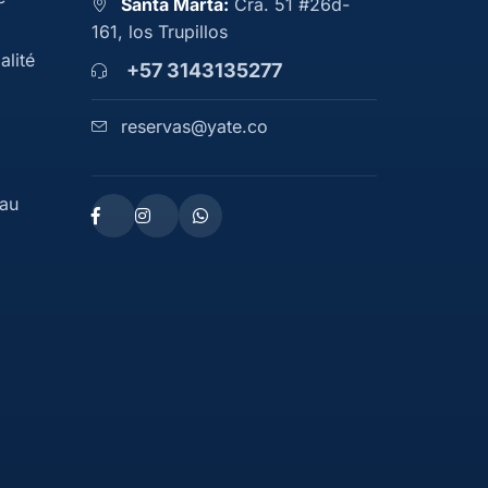
Santa Marta:
Cra. 51 #26d-
161, los Trupillos
alité
+57 3143135277
reservas@yate.co
eau