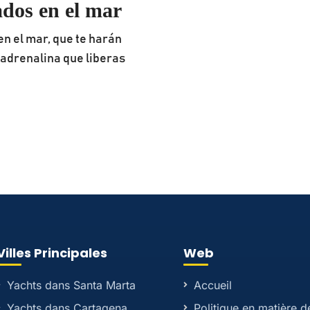
ados en el mar
n el mar, que te harán
a adrenalina que liberas
Villes Principales
Web
Yachts dans Santa Marta
Accueil
Yachts dans Cartagena
Politique en matière d