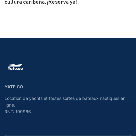
cultura caribeña. ¡Reserva ya!
YATE.CO
Location de yachts et toutes sortes de bateaux nautiques en
ligne.
RNT: 109966