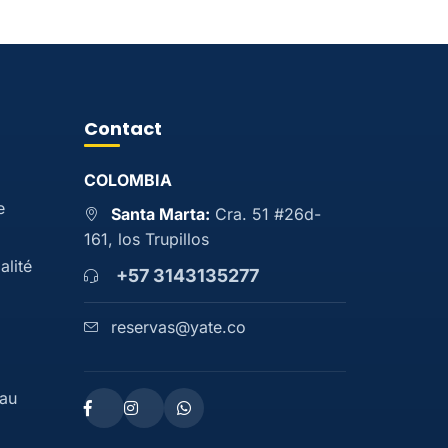
Contact
COLOMBIA
e
Santa Marta:
Cra. 51 #26d-
161, los Trupillos
alité
+57 3143135277
reservas@yate.co
eau