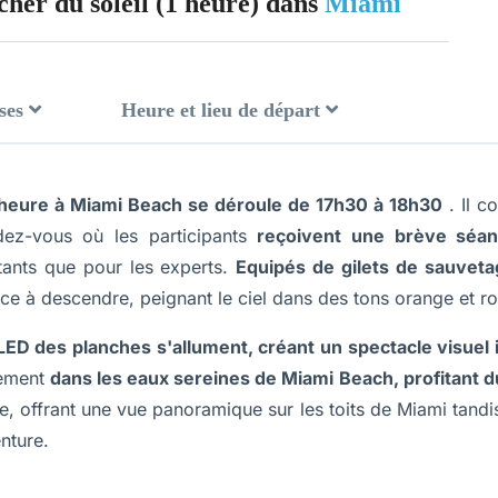
her du soleil (1 heure) dans
Miami
ses
Heure et lieu de départ
heure à Miami Beach se déroule de 17h30 à 18h30
. Il c
dez-vous où les participants
reçoivent une brève séanc
tants que pour les experts.
Equipés de gilets de sauveta
ce à descendre, peignant le ciel dans des tons orange et ro
LED des planches s'allument, créant un spectacle visuel
lement
dans les eaux sereines de Miami Beach, profitant du
nte, offrant une vue panoramique sur les toits de Miami tandi
nture.