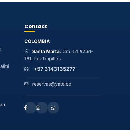
Contact
COLOMBIA
e
Santa Marta:
Cra. 51 #26d-
161, los Trupillos
alité
+57 3143135277
reservas@yate.co
eau