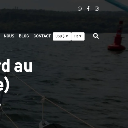
NOUS
BLOG
CONTACT
USD $ ▼
FR ▼
d au
e)
)