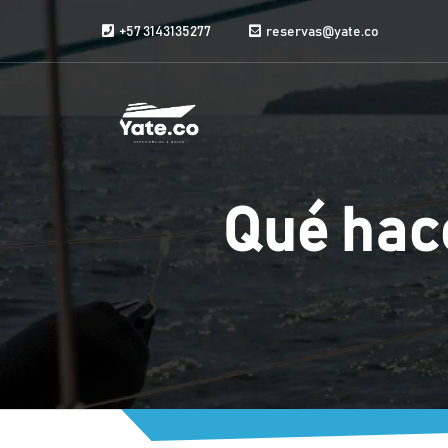
Skip to content
+57 3143135277
reservas@yate.co
Qué hac