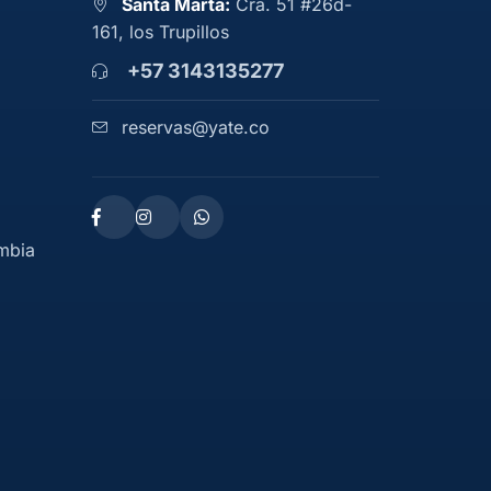
Santa Marta:
Cra. 51 #26d-
161, los Trupillos
+57 3143135277
reservas@yate.co
ombia