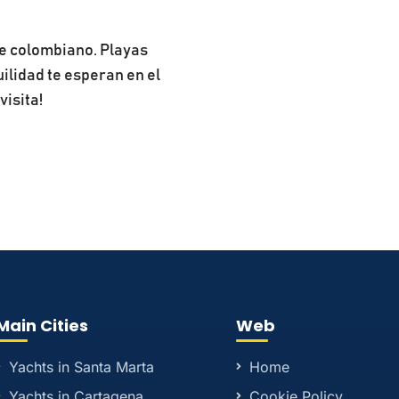
be colombiano. Playas
uilidad te esperan en el
visita!
Main Cities
Web
Yachts in Santa Marta
Home
Yachts in Cartagena
Cookie Policy