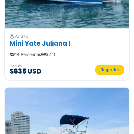
Yachts
Mini Yate Juliana I
14 Personnes
32 ft
Depuis
$635 USD
Regarder