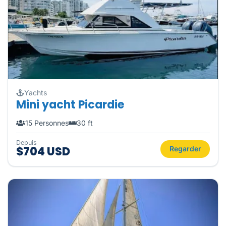
Yachts
Mini yacht Picardie
15 Personnes
30 ft
Depuis
$704 USD
Regarder