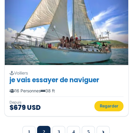
Voiliers
je vais essayer de naviguer
16 Personnes
38 ft
Depuis
$679 USD
Regarder
1
2
3
4
5