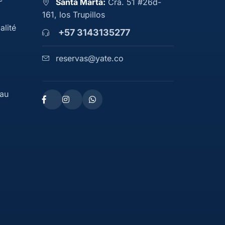
Santa Marta:
Cra. 51 #26d-
161, los Trupillos
alité
+57 3143135277
reservas@yate.co
eau