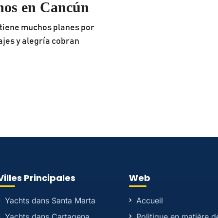
rnos en Cancún
 tiene muchos planes por
sajes y alegría cobran
Villes Principales
Web
Yachts dans Santa Marta
Accueil
Yachts dans Cartagena
Politique en matière d