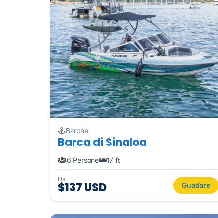
Barche
Barca di Sinaloa
6 Persone
17 ft
Da
$137 USD
Guadare