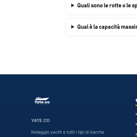
Quali sono le rotte o le 
Qual è la capacità massi
YATE.CO
Noleggio yacht e tutti i tipi di barche