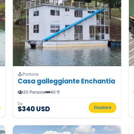
Pontone
Casa galleggiante Enchantia
20 Persone
40 ft
Da
$340 USD
Guadare