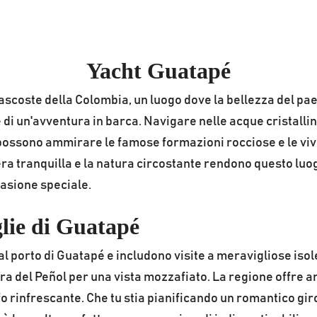
Yacht Guatapé
scoste della Colombia, un luogo dove la bellezza del pa
di un'avventura in barca. Navigare nelle acque cristallin
i possono ammirare le famose formazioni rocciose e le viv
era tranquilla e la natura circostante rendono questo luo
casione speciale.
glie di Guatapé
l porto di Guatapé e includono visite a meravigliose isole
etra del Peñol per una vista mozzafiato. La regione offre
ffo rinfrescante. Che tu stia pianificando un romantico gir