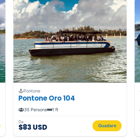
Pontone
Pontone Oro 104
35 Persone
1 ft
Da
$83 USD
Guadare