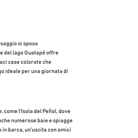
esaggio si sposa
e del lago Guatapé offre
aci case colorate che
go ideale per una giornata di
, come l'Isola del Peñol, dove
 anche numerose baie e spiagge
o in barca, un'uscita con amici