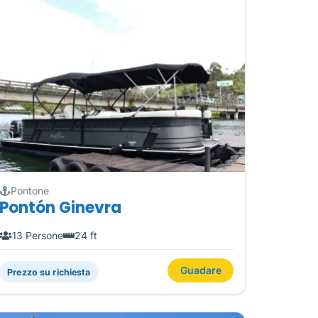
Pontone
Pontón Ginevra
13 Persone
24 ft
Guadare
Prezzo su richiesta