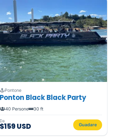
Pontone
Ponton Black Black Party
40 Persone
30 ft
Da
$159 USD
Guadare