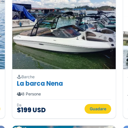
Barche
La barca Nena
8 Persone
Da
$199 USD
Guadare