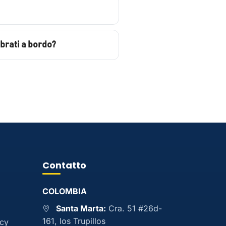
brati a bordo?
Contatto
COLOMBIA
Santa Marta:
Cra. 51 #26d-
161, los Trupillos
acy