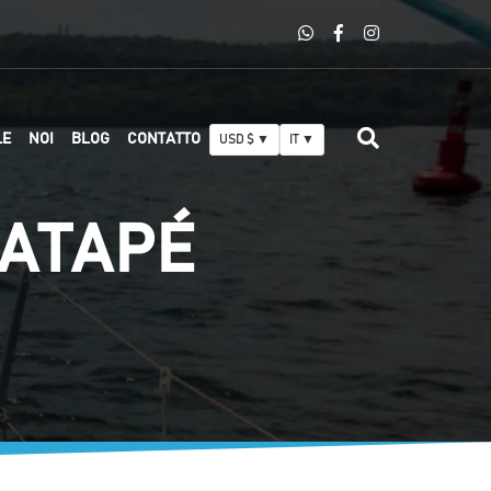
LE
NOI
BLOG
CONTATTO
USD $ ▼
IT ▼
UATAPÉ