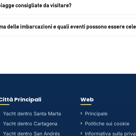
spiagge consigliate da visitare?
ma delle imbarcazioni e quali eventi possono essere cele
Città Principali
Web
Yacht dentro Santa Marta
Principale
Yacht dentro Cartagena
Politiche sui cookie
Yacht dentro San Andrés
Informativa sulla priv