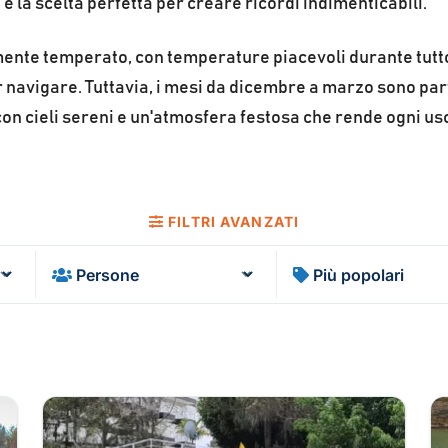
è la scelta perfetta per creare ricordi indimenticabili.
mente temperato, con temperature piacevoli durante tutt
navigare. Tuttavia, i mesi da dicembre a marzo sono par
 con cieli sereni e un'atmosfera festosa che rende ogni us
FILTRI AVANZATI