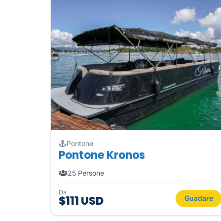
Pontone
Pontone Kronos
25 Persone
Da
$111 USD
Guadare