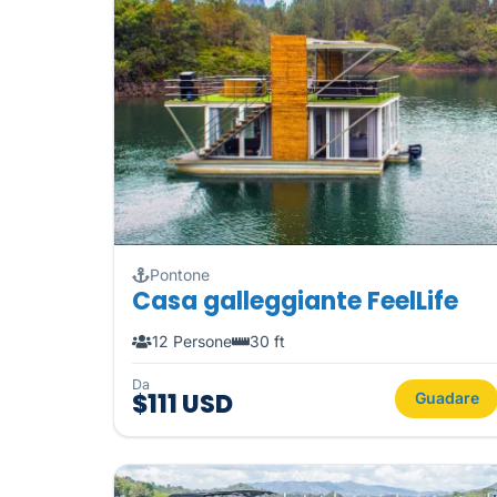
Pontone
Casa galleggiante FeelLife
12 Persone
30 ft
Da
$111 USD
Guadare