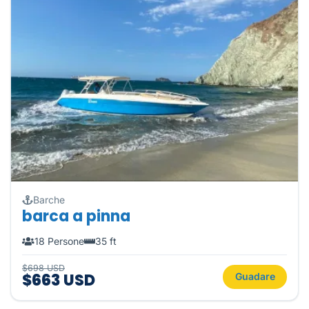
Barche
barca a pinna
18 Persone
35 ft
$698 USD
$663 USD
Guadare