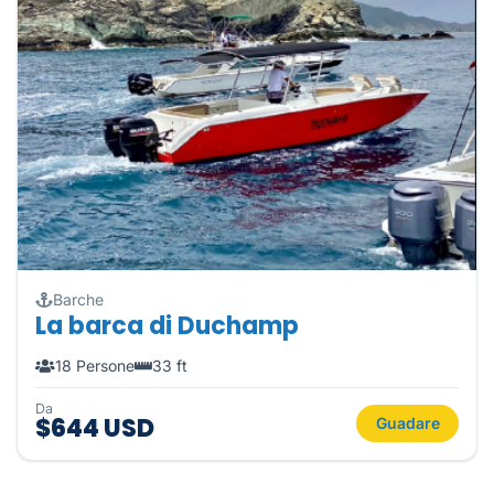
Barche
La barca di Duchamp
18 Persone
33 ft
Da
$644 USD
Guadare