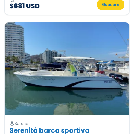
Da
$681 USD
Guadare
Barche
Serenità barca sportiva