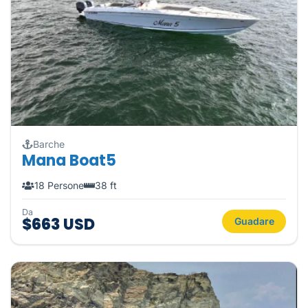
Barche
Mana Boat5
18 Persone
38 ft
Da
$663 USD
Guadare