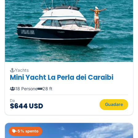
Yachts
Mini Yacht La Perla dei Caraibi
18 Persone
28 ft
Da
$644 USD
Guadare
-5% spento