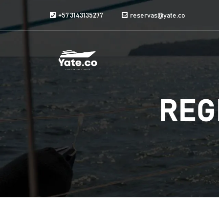
Vai al contenuto
+57 3143135277
reservas@yate.co
REG