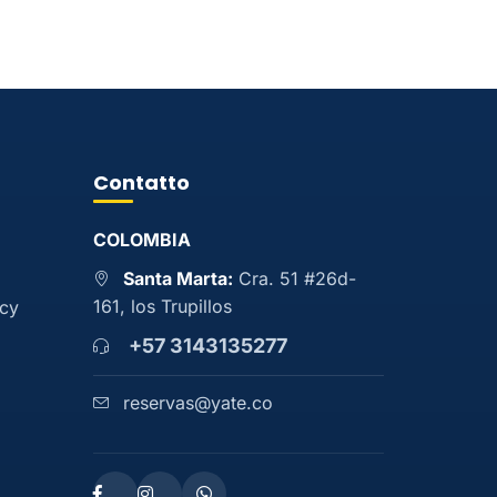
Contatto
COLOMBIA
Santa Marta:
Cra. 51 #26d-
161, los Trupillos
acy
+57 3143135277
reservas@yate.co