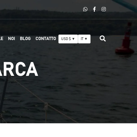
LE
NOI
BLOG
CONTATTO
USD $ ▼
IT ▼
ARCA