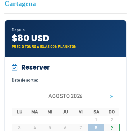
Cartagena
Depuis
$80 USD
PRECIO TOURS 4 ISLAS CON PLANKTON
Reserver
Date de sortie:
>
AGOSTO 2026
LU
MA
MI
JU
VI
SA
DO
1
2
3
4
5
6
7
8
9