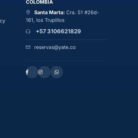
COLOMBIA
Santa Marta:
Cra. 51 #26d-
161, los Trupillos
acy
+57 3106621829
reservas@yate.co