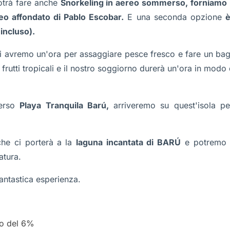
potrà fare anche
Snorkeling in aereo sommerso, forniamo m
reo affondato di Pablo Escobar.
E una seconda opzione
è
incluso).
i avremo un'ora per assaggiare pesce fresco e fare un b
 frutti tropicali e il nostro soggiorno durerà un'ora in modo
verso
Playa Tranquila Barú,
arriveremo su quest'isola p
he ci porterà a
la
laguna incantata di BARÚ
e potremo s
atura.
ntastica esperienza.
to del 6%