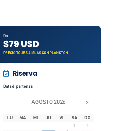
Da
$79 USD
PRECIO TOURS 4 ISLAS CON PLANKTON
Riserva
Data di partenza:
>
AGOSTO 2026
LU
MA
MI
JU
VI
SA
DO
1
2