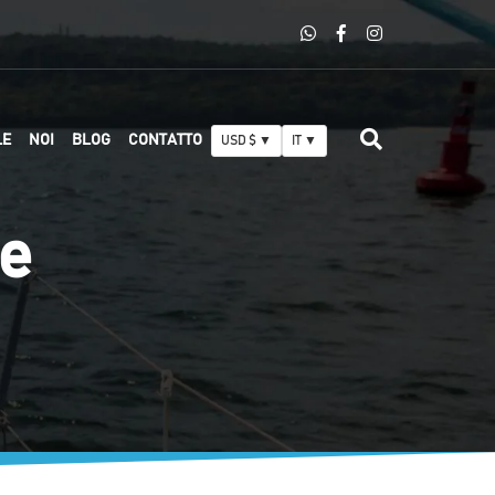
LE
NOI
BLOG
CONTATTO
USD $ ▼
IT ▼
le