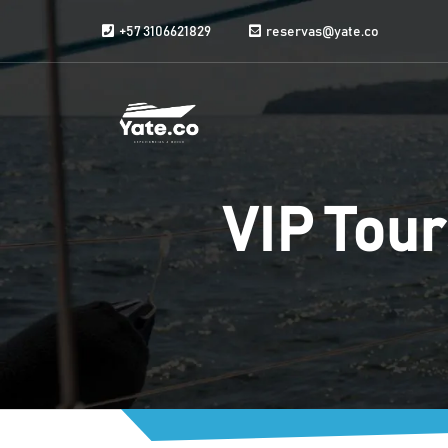
Vai al contenuto
+57 3106621829
reservas@yate.co
VIP Tour