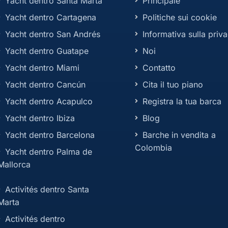
Yacht dentro Santa Marta
Principale
Yacht dentro Cartagena
Politiche sui cookie
Yacht dentro San Andrés
Informativa sulla priv
Yacht dentro Guatape
Noi
Yacht dentro Miami
Contatto
Yacht dentro Cancún
Cita il tuo piano
Yacht dentro Acapulco
Registra la tua barca
Yacht dentro Ibiza
Blog
Yacht dentro Barcelona
Barche in vendita a
Colombia
Yacht dentro Palma de
Mallorca
Activités dentro Santa
Marta
Activités dentro