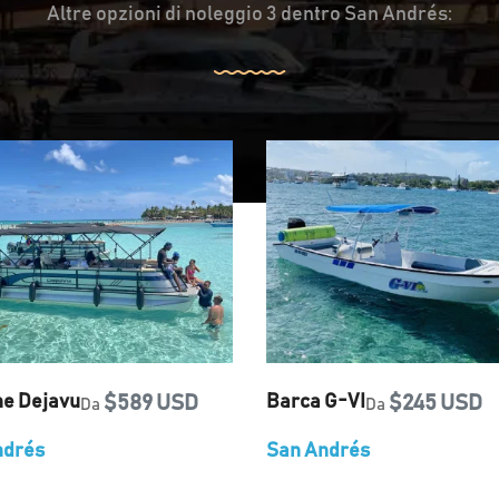
Altre opzioni di noleggio 3 dentro San Andrés:
ne Dejavu
$589 USD
Barca G-VI
$245 USD
Da
Da
ndrés
San Andrés