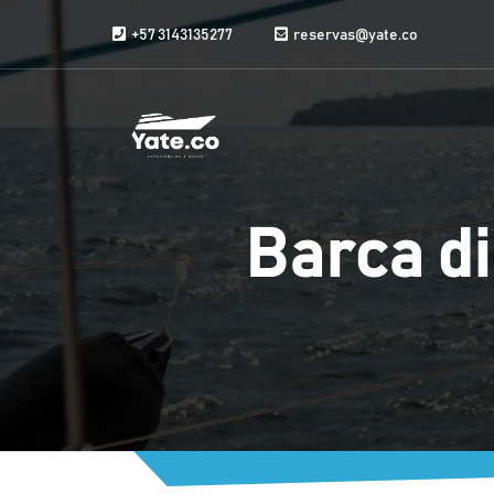
Vai al contenuto
+57 3143135277
reservas@yate.co
Barca di