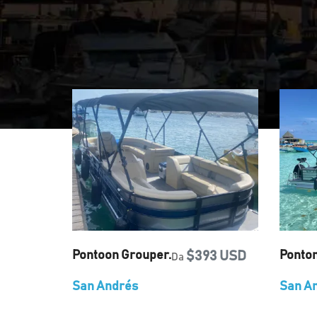
Pontoon Grouper.
$393 USD
Ponto
Da
San Andrés
San A