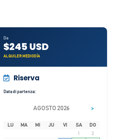
Da
$245 USD
ALQUILER MEDIODÍA
Riserva
Data di partenza:
>
AGOSTO 2026
LU
MA
MI
JU
VI
SA
DO
1
2