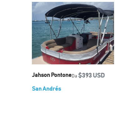
Jahson Pontone
$393 USD
Da
San Andrés