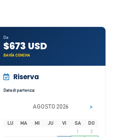
Da
$673 USD
BAHÍA CONCHA
Riserva
Data di partenza:
>
AGOSTO 2026
LU
MA
MI
JU
VI
SA
DO
1
2