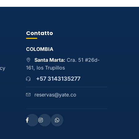
Contatto
COLOMBIA
Santa Marta:
Cra. 51 #26d-
161, los Trupillos
acy
+57 3143135277
reservas@yate.co