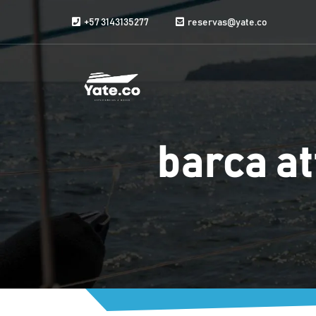
Vai al contenuto
+57 3143135277
reservas@yate.co
barca at