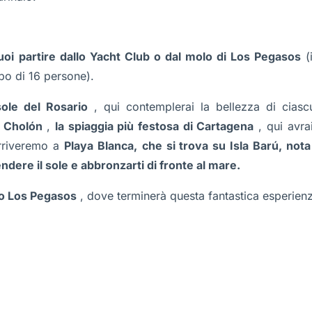
oi partire dallo Yacht Club o dal molo di Los Pegasos
(i
po di 16 persone).
sole del Rosario
, qui contemplerai la bellezza di ciasc
a Cholón
,
la spiaggia più festosa di Cartagena
, qui avra
rriveremo a
Playa Blanca,
che si trova su Isla Barú, nota
dere il sole e abbronzarti di fronte al mare.
lo Los Pegasos
, dove terminerà questa fantastica esperien