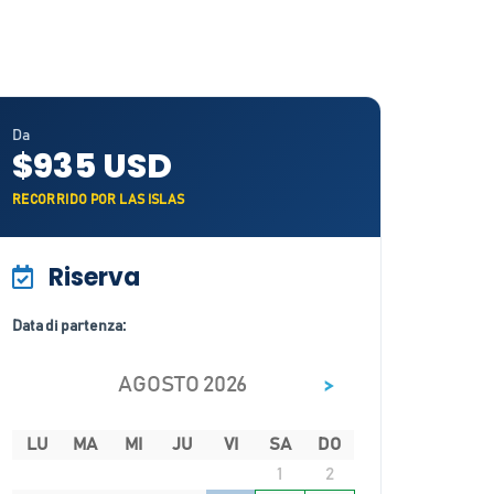
Da
$935 USD
RECORRIDO POR LAS ISLAS
Riserva
Data di partenza:
>
AGOSTO 2026
LU
MA
MI
JU
VI
SA
DO
1
2