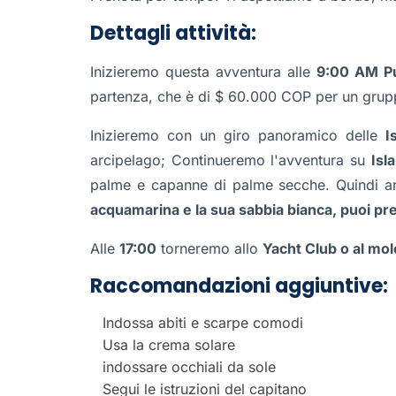
Dettagli attività:
Inizieremo questa avventura alle
9:00 AM Pu
partenza, che è di $ 60.000 COP per un grup
Inizieremo con un giro panoramico delle
I
arcipelago; Continueremo l'avventura su
Isl
palme e capanne di palme secche. Quindi a
acquamarina e la sua sabbia bianca, puoi pren
Alle
17:00
torneremo allo
Yacht Club o al mo
Raccomandazioni aggiuntive:
Indossa abiti e scarpe comodi
Usa la crema solare
indossare occhiali da sole
Segui le istruzioni del capitano