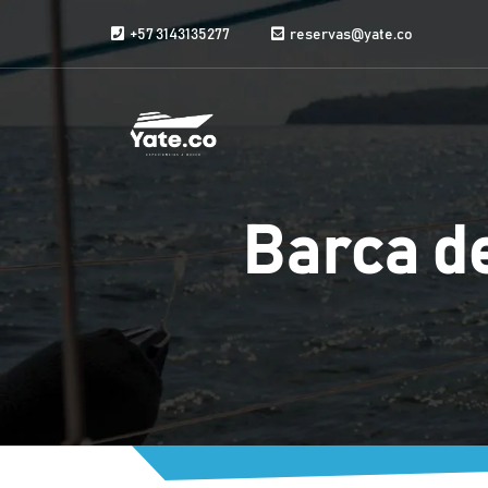
Vai al contenuto
+57 3143135277
reservas@yate.co
Barca de