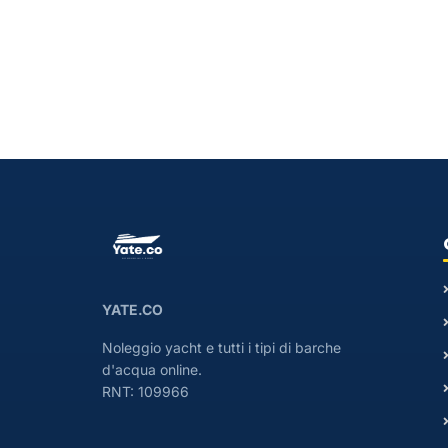
YATE.CO
Noleggio yacht e tutti i tipi di barche
d'acqua online.
RNT: 109966