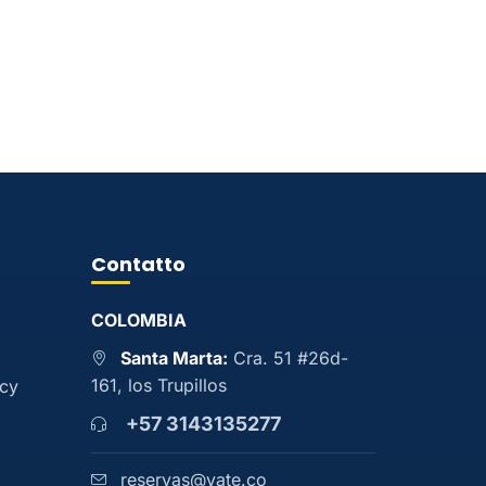
Contatto
COLOMBIA
Santa Marta:
Cra. 51 #26d-
161, los Trupillos
acy
+57 3143135277
reservas@yate.co