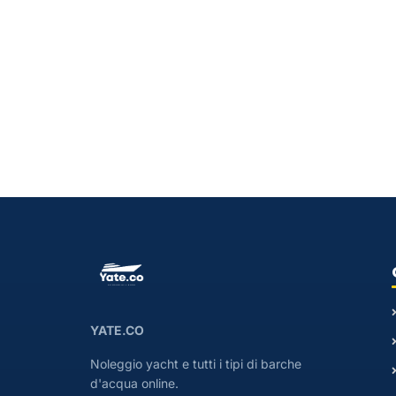
YATE.CO
Noleggio yacht e tutti i tipi di barche
d'acqua online.