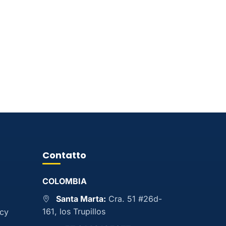
Contatto
COLOMBIA
Santa Marta:
Cra. 51 #26d-
161, los Trupillos
acy