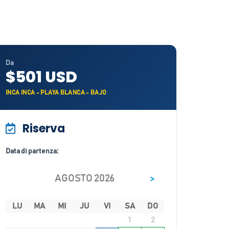
Da
$501 USD
INCA INCA - PLAYA BLANCA - BAJO
Riserva
Data di partenza:
>
AGOSTO 2026
LU
MA
MI
JU
VI
SA
DO
1
2