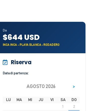
Da
$644 USD
INCA INCA - PLAYA BLANCA -RODADERO
Riserva
Data di partenza:
>
AGOSTO 2026
LU
MA
MI
JU
VI
SA
DO
1
2