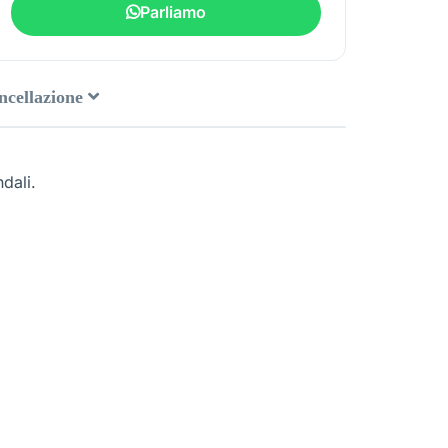
Parliamo
ancellazione
dali.