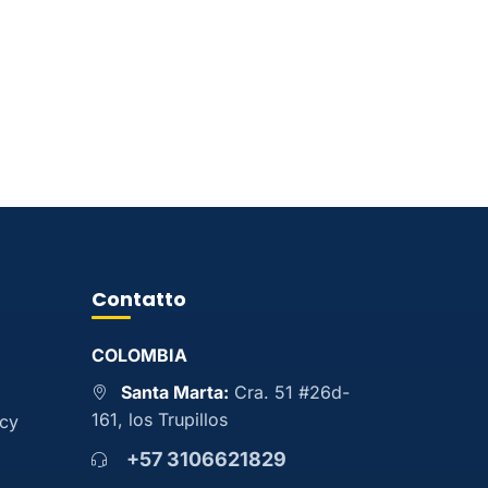
Contatto
COLOMBIA
Santa Marta:
Cra. 51 #26d-
161, los Trupillos
acy
+57 3106621829