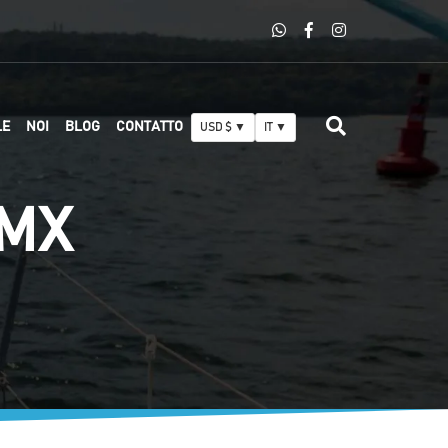
LE
NOI
BLOG
CONTATTO
USD $ ▼
IT ▼
 MX