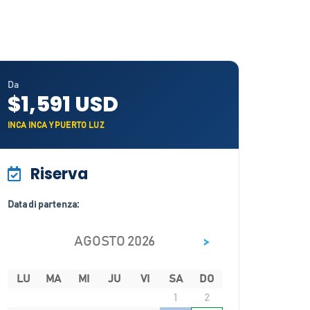
Da
$1,591 USD
INCA INCA Y PUERTO LUZ
Riserva
Data di partenza:
>
AGOSTO 2026
LU
MA
MI
JU
VI
SA
DO
1
2