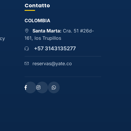
Contatto
COLOMBIA
Santa Marta:
Cra. 51 #26d-
161, los Trupillos
acy
+57 3143135277
reservas@yate.co