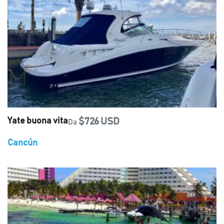
Yate buona vita
$726 USD
Da
Cancún