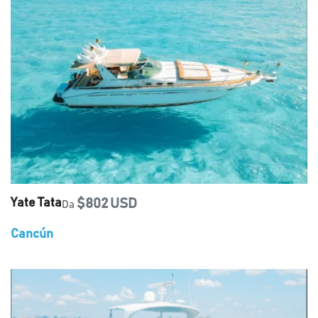
Yate Tata
$802 USD
Da
Cancún