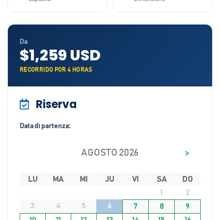
Da
$1,259 USD
RECORRIDO POR 4 HORAS
Riserva
Data di partenza:
>
AGOSTO 2026
LU
MA
MI
JU
VI
SA
DO
1
2
3
4
5
6
7
8
9
10
11
12
13
14
15
16