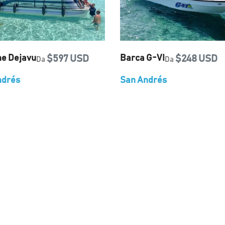
ne Dejavu
$597 USD
Barca G-VI
$248 USD
Da
Da
ndrés
San Andrés