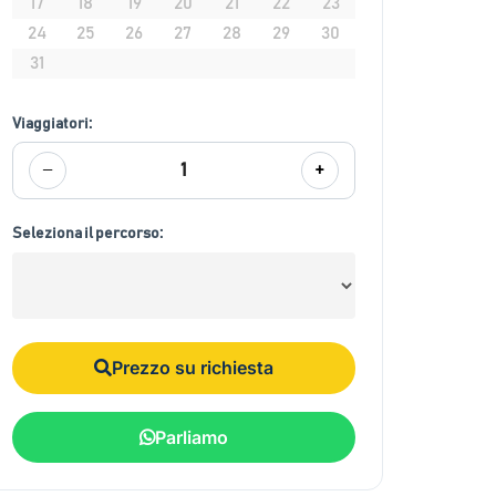
17
18
19
20
21
22
23
24
25
26
27
28
29
30
31
Viaggiatori:
−
+
1
Seleziona il percorso:
Prezzo su richiesta
Parliamo