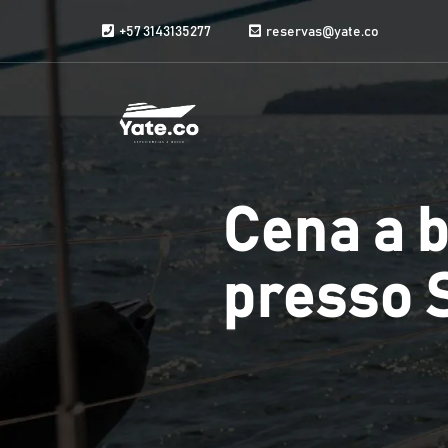
Vai al contenuto
+57 3143135277
reservas@yate.co
Cena a 
presso 