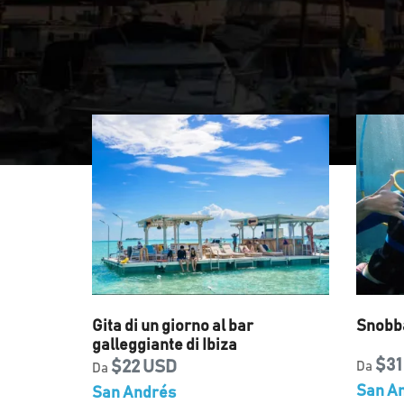
Gita di un giorno al bar
Snobb
galleggiante di Ibiza
$31
$22 USD
Da
Da
San A
San Andrés