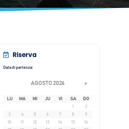
Riserva
Data di partenza:
>
AGOSTO 2026
LU
MA
MI
JU
VI
SA
DO
1
2
3
4
5
6
7
8
9
10
11
12
13
14
15
16