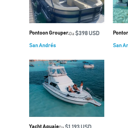
Pontoon Grouper.
$398 USD
Ponto
Da
San Andrés
San A
Yacht Aguaje
$1,193 USD
Da