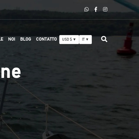
LE
NOI
BLOG
CONTATTO
USD $ ▼
IT ▼
one