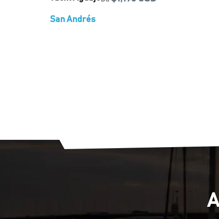
San Andrés
A