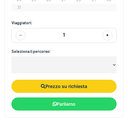
31
Viaggiatori:
−
+
1
Seleziona il percorso:
Prezzo su richiesta
Parliamo