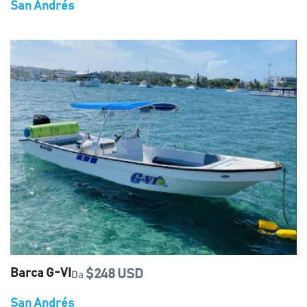
San Andrés
Barca G-VI
$248 USD
Da
San Andrés