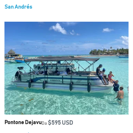
San Andrés
Pontone Dejavu
$595 USD
Da