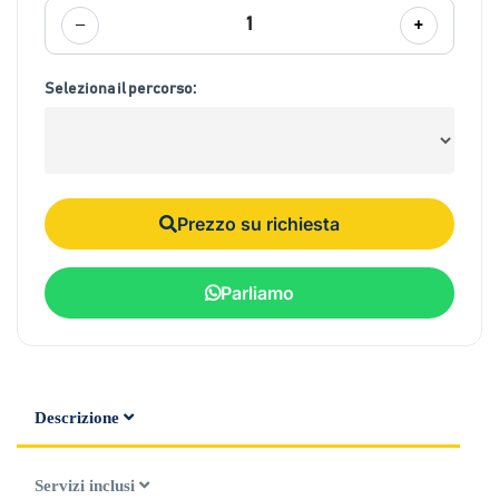
−
+
1
Seleziona il percorso:
Prezzo su richiesta
Parliamo
Descrizione
Servizi inclusi