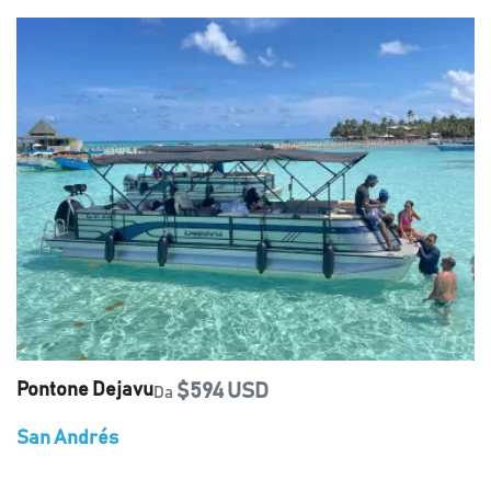
Pontone Dejavu
$594 USD
Da
San Andrés