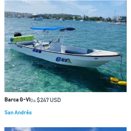
Barca G-VI
$247 USD
Da
San Andrés