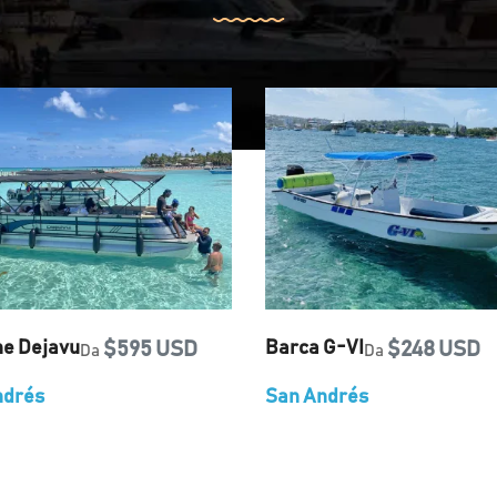
ne Dejavu
$595 USD
Barca G-VI
$248 USD
Da
Da
ndrés
San Andrés