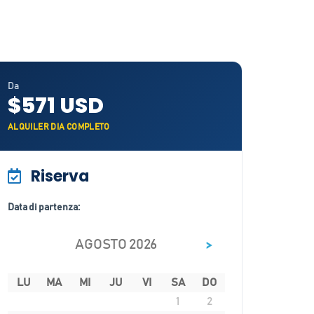
Da
$571 USD
ALQUILER DIA COMPLETO
Riserva
Data di partenza:
>
AGOSTO 2026
LU
MA
MI
JU
VI
SA
DO
1
2