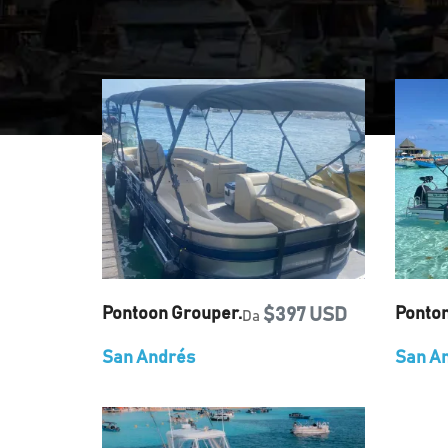
Pontoon Grouper.
$397 USD
Ponto
Da
San Andrés
San A