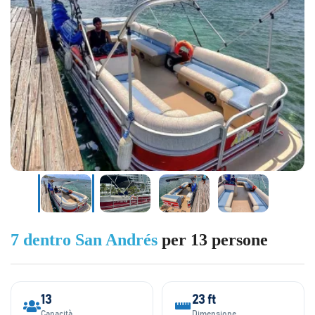
7 dentro San Andrés
per 13 persone
13
23 ft
Capacità
Dimensione