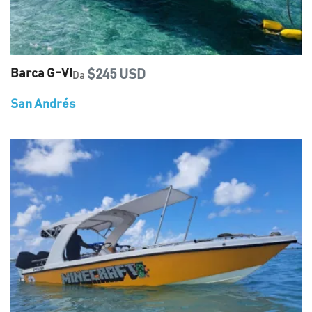
Barca G-VI
$245 USD
Da
San Andrés