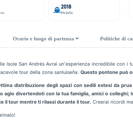
2018
one
Modello
Orario e luogo di partenza
Politiche di c
le Isole San Andrés
Avrai un'esperienza incredibile con i t
piacevole tour della zona sanluiseña.
Questo pontone può os
tima distribuzione degli spazi con sedili estesi da pru
uo agio divertendoti con la tua famiglia, amici o colleghi;
 il tour mentre ti rilassi durante il tour.
Creerai ricordi mem
rinaio!