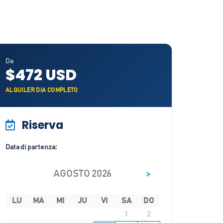
Da
$472 USD
ALQUILER DIA COMPLETO
Riserva
Data di partenza:
>
AGOSTO 2026
LU
MA
MI
JU
VI
SA
DO
1
2