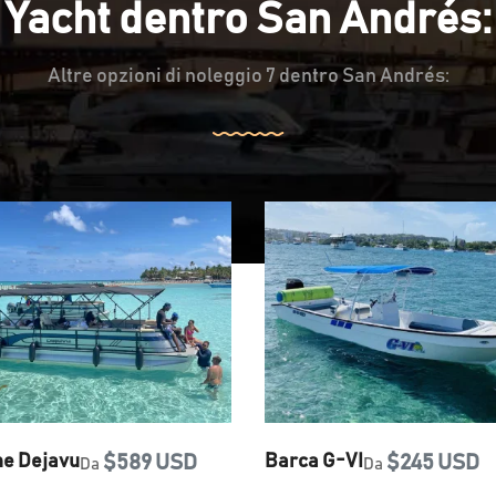
Yacht dentro San Andrés:
Altre opzioni di noleggio 7 dentro San Andrés:
ne Dejavu
$589 USD
Barca G-VI
$245 USD
Da
Da