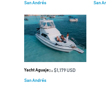
San Andrés
San A
Yacht Aguaje
$1,179 USD
Da
San Andrés