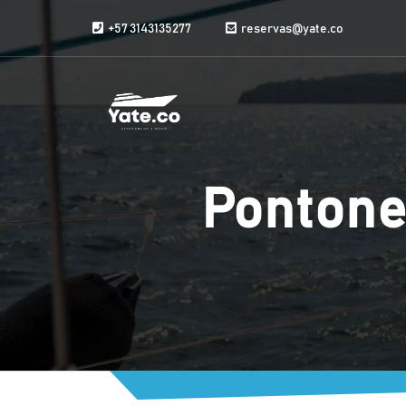
Vai al contenuto
+57 3143135277
reservas@yate.co
Pontone