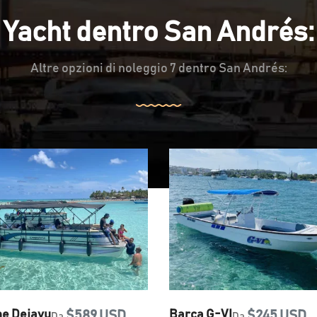
Yacht dentro San Andrés:
Altre opzioni di noleggio 7 dentro San Andrés:
ne Dejavu
$589 USD
Barca G-VI
$245 USD
Da
Da