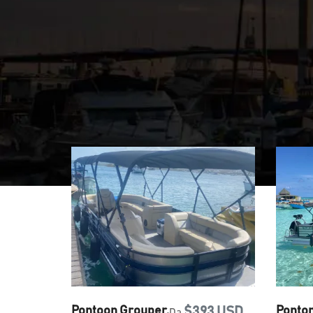
Pontoon Grouper.
$393 USD
Ponto
Da