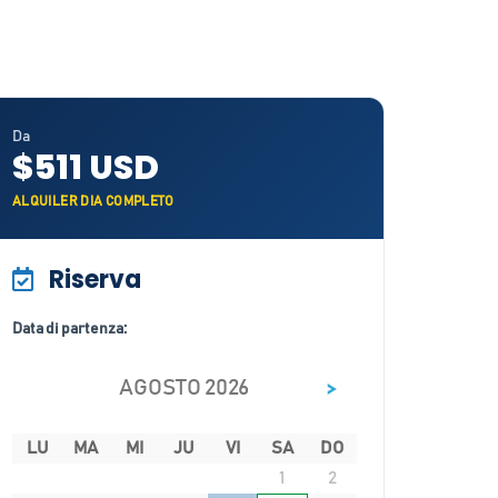
Da
$511 USD
ALQUILER DIA COMPLETO
Riserva
Data di partenza:
>
AGOSTO 2026
LU
MA
MI
JU
VI
SA
DO
1
2