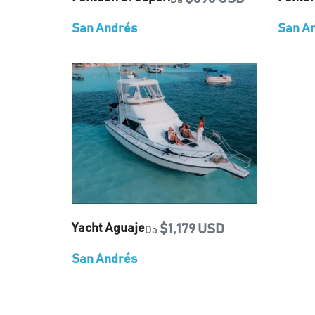
San Andrés
San A
Yacht Aguaje
$1,179 USD
Da
San Andrés