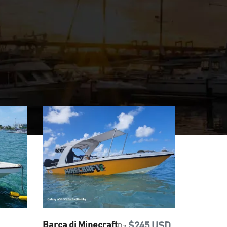
Barca di Minecraft
$245 USD
Da