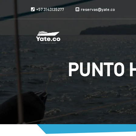
Vai al contenuto
+57 3143135277
reservas@yate.co
PUNTO 