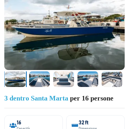
3 dentro Santa Marta
per 16 persone
16
32 ft
Capacità
Dimensione