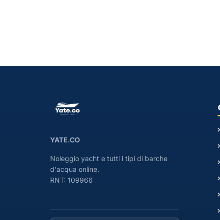
YATE.CO
Noleggio yacht e tutti i tipi di barche
d'acqua online.
RNT: 109966