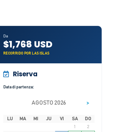
Da
$1,768 USD
RECORRIDO POR LAS ISLAS
Riserva
Data di partenza:
>
AGOSTO 2026
LU
MA
MI
JU
VI
SA
DO
1
2