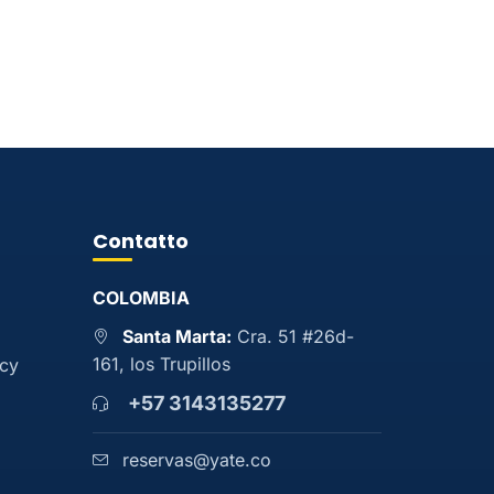
Contatto
COLOMBIA
Santa Marta:
Cra. 51 #26d-
161, los Trupillos
acy
+57 3143135277
reservas@yate.co