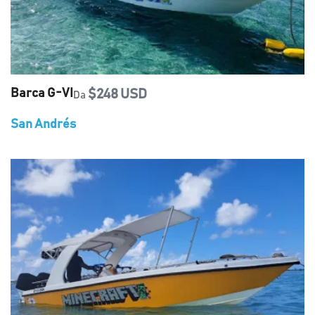
Barca G-VI
$248 USD
Da
San Andrés