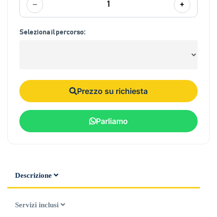
−
+
1
Seleziona il percorso:
Prezzo su richiesta
Parliamo
Descrizione
Servizi inclusi