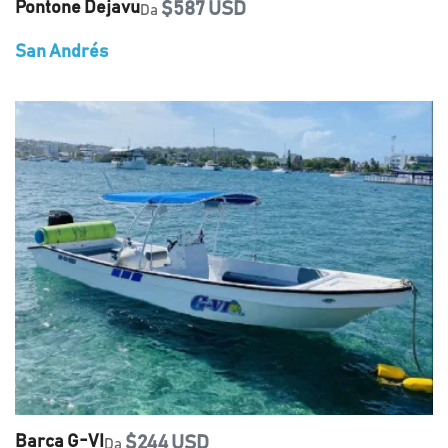
Pontone Dejavu
$587 USD
Da
San Andrés
Barca G-VI
$244 USD
Da