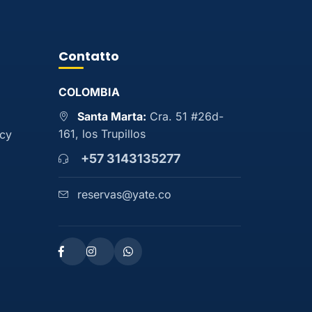
Contatto
COLOMBIA
Santa Marta:
Cra. 51 #26d-
161, los Trupillos
acy
+57 3143135277
reservas@yate.co