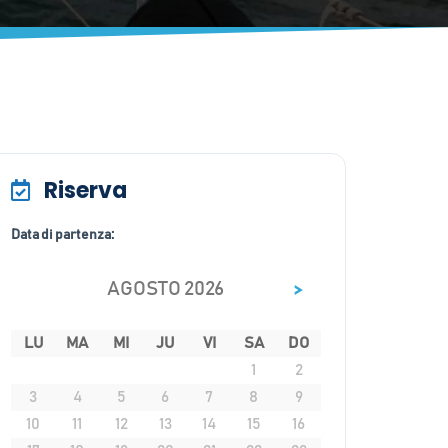
Riserva
Data di partenza:
>
AGOSTO 2026
LU
MA
MI
JU
VI
SA
DO
1
2
3
4
5
6
7
8
9
10
11
12
13
14
15
16