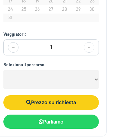
17
18
19
20
21
22
23
24
25
26
27
28
29
30
31
Viaggiatori:
−
+
1
Seleziona il percorso:
Prezzo su richiesta
Parliamo