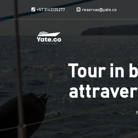
Vai al contenuto
+57 3143135277
reservas@yate.co
Tour in 
attraver
P