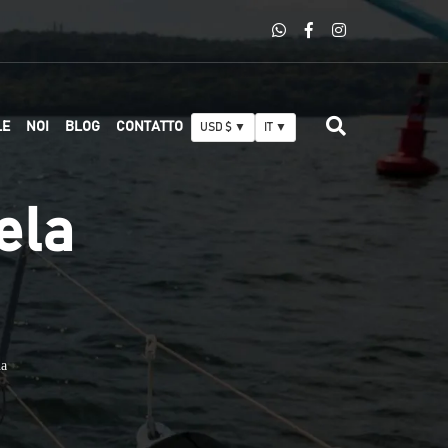
LE
NOI
BLOG
CONTATTO
USD $ ▼
IT ▼
ela
na