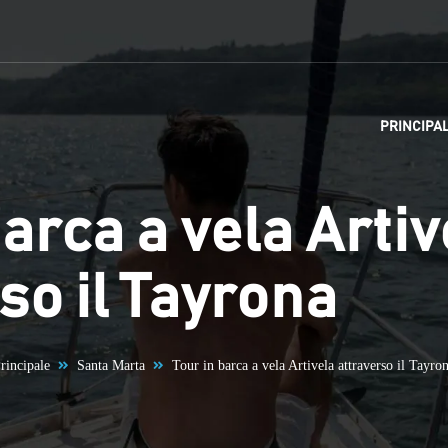
PRINCIPA
barca a vela Artiv
so il Tayrona
rincipale
Santa Marta
Tour in barca a vela Artivela attraverso il Tayro