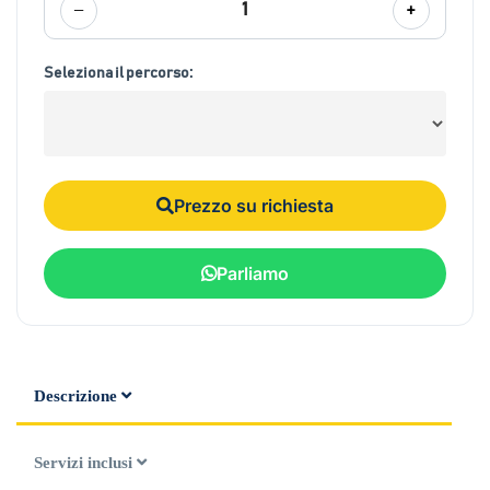
−
+
1
Seleziona il percorso:
Prezzo su richiesta
Parliamo
Descrizione
Servizi inclusi