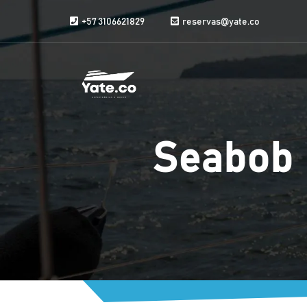
Vai al contenuto
+57 3106621829
reservas@yate.co
Seabob