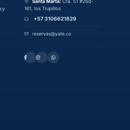
Santa Marta:
Cra. 51 #26d-
161, los Trupillos
acy
+57 3106621829
reservas@yate.co