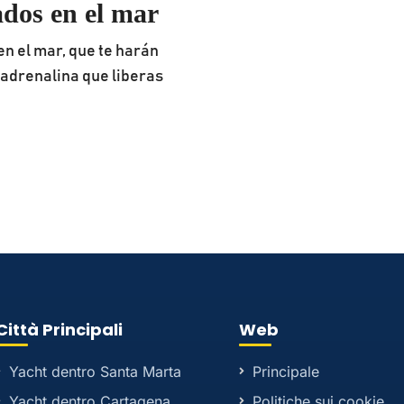
ados en el mar
n el mar, que te harán
a adrenalina que liberas
Città Principali
Web
Yacht dentro Santa Marta
Principale
Yacht dentro Cartagena
Politiche sui cookie