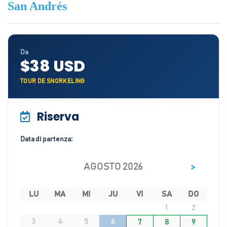
San Andrés
Da
$38 USD
TOUR DE SNORKELING
Riserva
Data di partenza:
>
AGOSTO 2026
LU
MA
MI
JU
VI
SA
DO
1
2
3
4
5
6
7
8
9