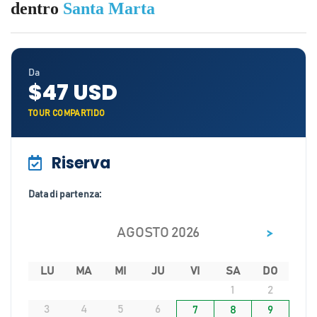
dentro
Santa Marta
Da
$47 USD
TOUR COMPARTIDO
Riserva
Data di partenza:
>
AGOSTO 2026
LU
MA
MI
JU
VI
SA
DO
1
2
3
4
5
6
7
8
9