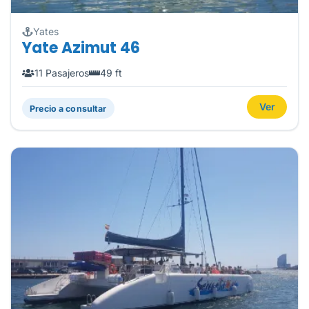
Yates
Yate Azimut 46
11 Pasajeros
49 ft
Ver
Precio a consultar