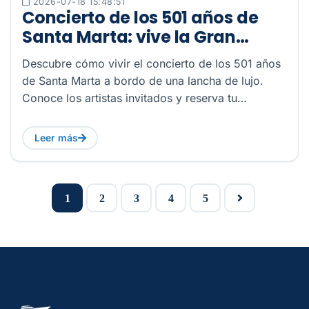
2026-07-18 15:48:51
Concierto de los 501 años de
Santa Marta: vive la Gran
Serenata desde una lancha de
Descubre cómo vivir el concierto de los 501 años
lujo
de Santa Marta a bordo de una lancha de lujo.
Conoce los artistas invitados y reserva tu
experiencia exclusiva
Leer más
1
2
3
4
5