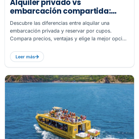
Alquiler privado vs
embarcación compartida:
¿Cuál es la mejor opción para
Descubre las diferencias entre alquilar una
tu próxima aventura?
embarcación privada y reservar por cupos.
Compara precios, ventajas y elige la mejor opción
para navegar.
Leer más