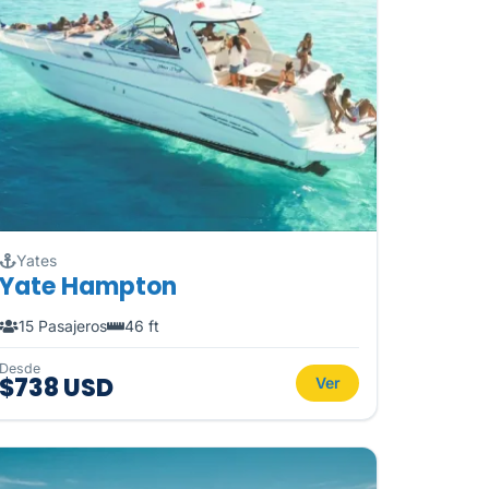
Yates
Yate Hampton
15 Pasajeros
46 ft
Desde
$738 USD
Ver