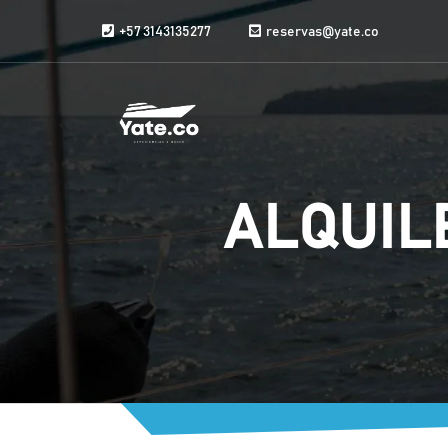
Saltar al contenido
+57 3143135277
reservas@yate.co
ALQUIL