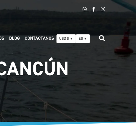
OS
BLOG
CONTACTANOS
USD $ ▼
ES ▼
 CANCÚN