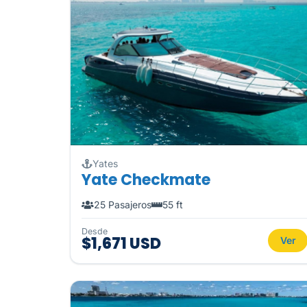
Yates
Yate Checkmate
25 Pasajeros
55 ft
Desde
$1,671 USD
Ver