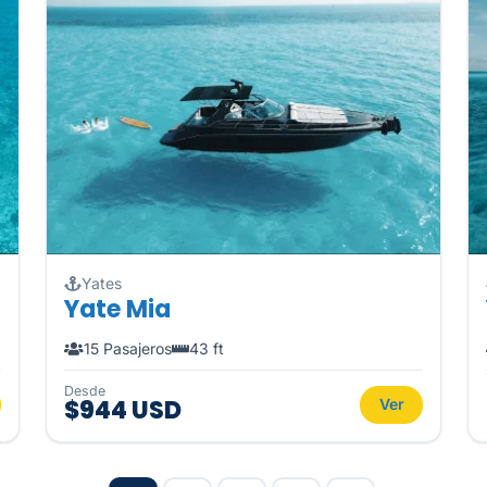
Yates
Yate Mia
15 Pasajeros
43 ft
Desde
$944 USD
Ver