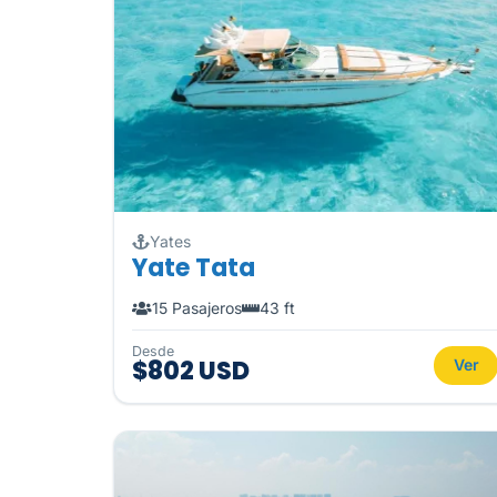
Yates
Yate Tata
15 Pasajeros
43 ft
Desde
$802 USD
Ver