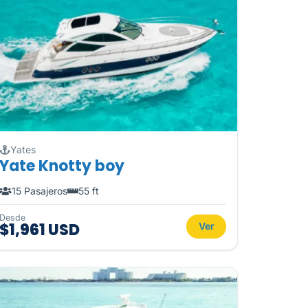
Yates
Yate Knotty boy
15 Pasajeros
55 ft
Desde
$1,961 USD
Ver