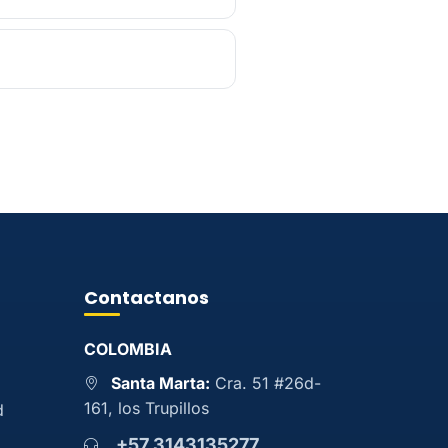
Contactanos
COLOMBIA
Santa Marta:
Cra. 51 #26d-
161, los Trupillos
d
+57 3143135277