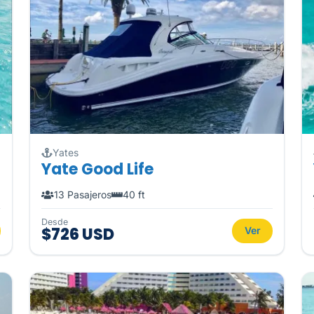
Yates
Yate Good Life
13 Pasajeros
40 ft
Desde
$726 USD
Ver