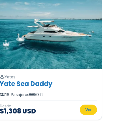
Yates
Yate Sea Daddy
18 Pasajeros
50 ft
Desde
$1,308 USD
Ver