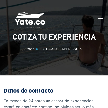
Saltar al contenido
COTIZA TU EXPERIENCIA
Inicio
COTIZA TU EXPERIENCIA
Datos de contacto
En menos de 24 horas un asesor de experiencias
estará en contácto contigo, no olvides ser lo más