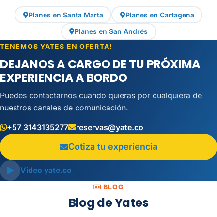
Planes en Santa Marta
Planes en Cartagena
Planes en San Andrés
TENEMOS YATES EN OFERTA!
DEJANOS A CARGO DE TU PRÓXIMA
EXPERIENCIA A BORDO
Puedes contactarnos cuando quieras por cualquiera de
nuestros canales de comunicación.
+57 3143135277
reservas@yate.co
Cotiza tu experiencia
Video yate.co
BLOG
Blog de Yates