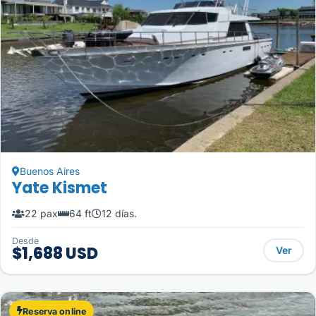
Buenos Aires
Yate Kismet
22 pax
64 ft
12 días.
Desde
$1,688 USD
Ver
Reserva online