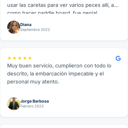
usar las caretas para ver varios peces allí, así
como hacer paddle board, fue genial.
Recomiendo este proveedor y su experiencia
Diana
de Velero, funcional para amigos, parejas o
Septiembre 2022
familia.
★★★★★
Muy buen servicio, cumplieron con todo lo
descrito, la embarcación impecable y el
personal muy atento.
Jorge Barbosa
Febrero 2023