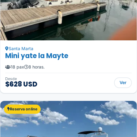
Santa Marta
Mini yate la Mayte
18 pax
8 horas.
Desde
$628 USD
Ver
Reserva online