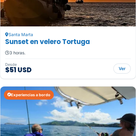
Santa Marta
Sunset en velero Tortuga
3 horas.
Desde
$51 USD
Ver
Experiencias a bordo