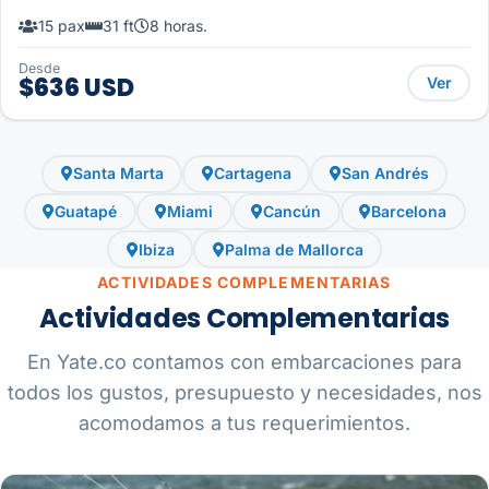
15 pax
31 ft
8 horas.
Desde
$636 USD
Ver
Santa Marta
Cartagena
San Andrés
Guatapé
Miami
Cancún
Barcelona
Ibiza
Palma de Mallorca
ACTIVIDADES COMPLEMENTARIAS
Actividades Complementarias
En Yate.co contamos con embarcaciones para
todos los gustos, presupuesto y necesidades, nos
acomodamos a tus requerimientos.