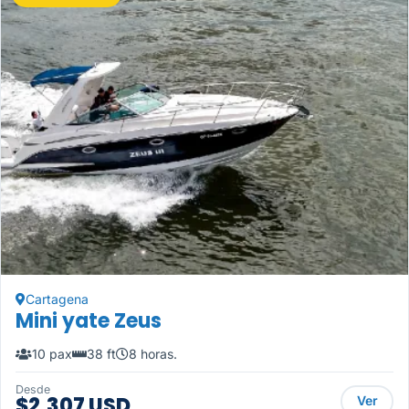
Cartagena
Mini yate Zeus
10 pax
38 ft
8 horas.
Desde
$2,307 USD
Ver